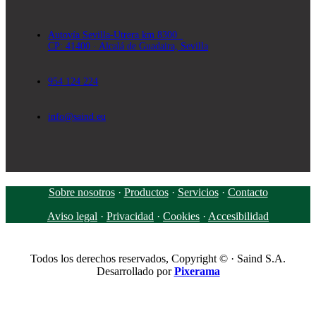
Autovía Sevilla-Utrera km 8300
CP: 41400 · Alcalá de Guadaira, Sevilla
954 124 224
info@saind.eu
Sobre nosotros
·
Productos
·
Servicios
·
Contacto
Aviso legal
·
Privacidad
·
Cookies
·
Accesibilidad
Todos los derechos reservados, Copyright © · Saind S.A.
Desarrollado por
Pixerama