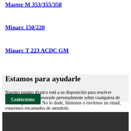
Master M 353/355/358
Minarc 150/220
Minarc T 223 ACDC GM
Estamos para ayudarle
Nuestro equipo técnico está a su disposición para resolver
cualquier duda y asesorarle personalmente sobre cualquiera de
Contáctenos
nuestros productos. No lo dude, llámenos o envíenos un email,
estaremos encantados de atenderle.