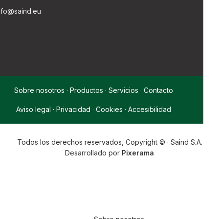
nfo@saind.eu
Sobre nosotros
·
Productos
·
Servicios
·
Contacto
Aviso legal
·
Privacidad
·
Cookies
·
Accesibilidad
Todos los derechos reservados, Copyright © · Saind S.A.
Desarrollado por
Pixerama