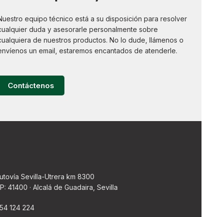
Nuestro equipo técnico está a su disposición para resolver
cualquier duda y asesorarle personalmente sobre
cualquiera de nuestros productos. No lo dude, llámenos o
envíenos un email, estaremos encantados de atenderle.
Contáctenos
utovía Sevilla-Utrera km 8300
P: 41400 · Alcalá de Guadaira, Sevilla
54 124 224