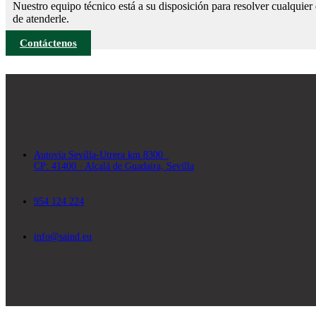
Nuestro equipo técnico está a su disposición para resolver cualquie
de atenderle.
Contáctenos
Autovía Sevilla-Utrera km 8300
CP: 41400 · Alcalá de Guadaira, Sevilla
954 124 224
info@saind.eu