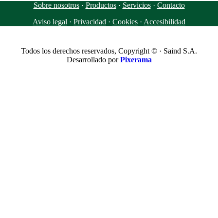
Sobre nosotros
·
Productos
·
Servicios
·
Contacto
Aviso legal
·
Privacidad
·
Cookies
·
Accesibilidad
Todos los derechos reservados, Copyright © · Saind S.A.
Desarrollado por
Pixerama