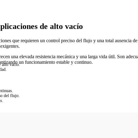
licaciones de alto vacío
ones que requieren un control preciso del flujo y una total ausencia de
 exigentes.
ecen una elevada resistencia mecánica y una larga vida útil. Son adecuad
rantizando un funcionamiento estable y continuo.
 alto vacío.
dad.
.
ntinuas.
o del flujo.
s.