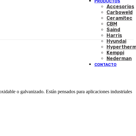
PRODUCTOS
Accesorios
Carboweld
Ceramitec
CBM
Saind
Harris
Hyundai
Hyperther
Kemppi
Nederman
CONTACTO
oxidable o galvanizado. Están pensados para aplicaciones industriales