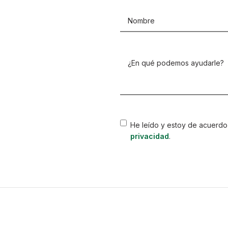
Nombre
(Obligatorio)
¿En
qué
podemos
ayudarle?
(Obligatorio)
Consentimiento
He leído y estoy de acuerdo
privacidad
.