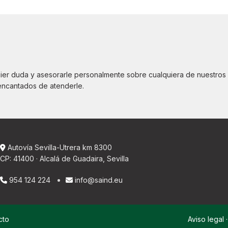
uier duda y asesorarle personalmente sobre cualquiera de nuestros
encantados de atenderle.
Autovía Sevilla-Utrera km 8300
CP: 41400 · Alcalá de Guadaira, Sevilla
954 124 224
info@saind.eu
cto
Aviso legal