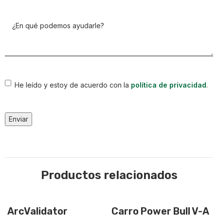
¿En
qué
podemos
ayudarle?
(Obligatorio)
Consentimiento
He leído y estoy de acuerdo con la
política de privacidad
.
Enviar
Productos relacionados
ArcValidator
Carro Power Bull V-A