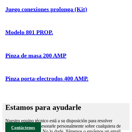
Juego conexiones prolonga (Kit)
Modelo 801 PROP.
Pinza de masa 200 AMP
Pinza porta-electrodos 400 AMP.
Estamos para ayudarle
Nuestro equipo técnico está a su disposición para resolver
cualquier duda y asesorarle personalmente sobre cualquiera de
Contáctenos
nuestros productos. No lo dude, llámenos o envíenos un email,