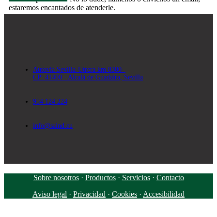
estaremos encantados de atenderle.
Autovía Sevilla-Utrera km 8300
CP: 41400 · Alcalá de Guadaira, Sevilla
954 124 224
info@saind.eu
Sobre nosotros
·
Productos
·
Servicios
·
Contacto
Aviso legal
·
Privacidad
·
Cookies
·
Accesibilidad